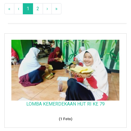
«
‹
1
2
›
»
LOMBA KEMERDEKAAN HUT RI KE 79
(1 Foto)