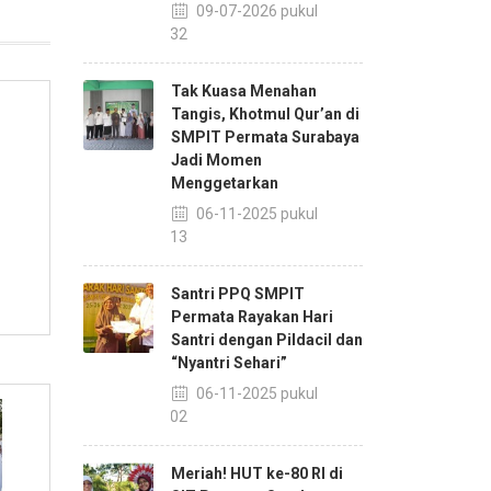
09-07-2026 pukul
11:32
Tak Kuasa Menahan
Tangis, Khotmul Qur’an di
SMPIT Permata Surabaya
Jadi Momen
Menggetarkan
06-11-2025 pukul
14:13
Santri PPQ SMPIT
Permata Rayakan Hari
Santri dengan Pildacil dan
“Nyantri Sehari”
06-11-2025 pukul
14:02
Meriah! HUT ke-80 RI di