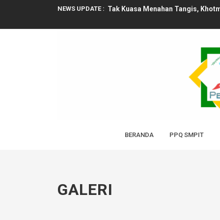
NEWS UPDATE :
Tak Kuasa Menahan Tangis, Khotmu
Santri PPQ SMPIT Permata Rayakan 
Meriah! HUT ke-80 RI di SIT Perm
Peduli Warga Pakal, SIT Permata S
Permata Berbagi, Ramadan Penuh
Sinar Cahaya Al-Quran di bulan R
SDIT Permata Kembali Cetak Rekor
BERANDA
PPQ SMPIT
Pengalaman Berharga, SIT Permata 
Sambut Ramadan, SIT Permata Gela
GALERI
Merajut Langkah Pertama: Ketika 