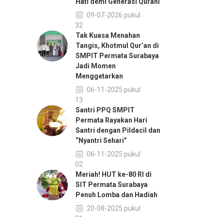
Hati demi Generasi Qurani
09-07-2026 pukul
11:32
Tak Kuasa Menahan
Tangis, Khotmul Qur’an di
SMPIT Permata Surabaya
Jadi Momen
Menggetarkan
06-11-2025 pukul
14:13
Santri PPQ SMPIT
Permata Rayakan Hari
Santri dengan Pildacil dan
“Nyantri Sehari”
06-11-2025 pukul
14:02
Meriah! HUT ke-80 RI di
SIT Permata Surabaya
Penuh Lomba dan Hadiah
20-08-2025 pukul