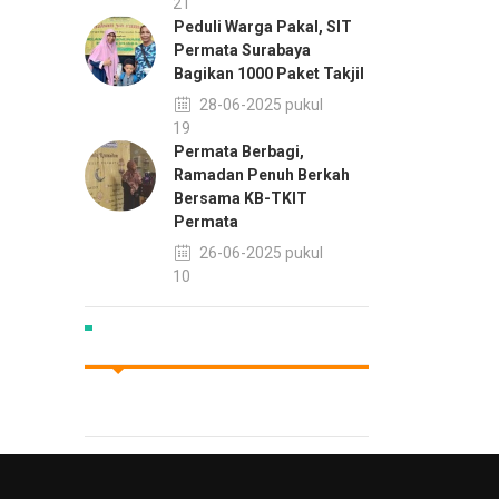
13:21
Peduli Warga Pakal, SIT
Permata Surabaya
Bagikan 1000 Paket Takjil
28-06-2025 pukul
10:19
Permata Berbagi,
Ramadan Penuh Berkah
Bersama KB-TKIT
Permata
26-06-2025 pukul
15:10