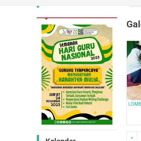
Gal
LOMB
«