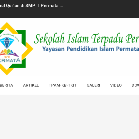
l Qur’an di SMPIT Permata ...
Hari Santri dengan Pildacil...
ata Surabaya Penuh Lomba dan...
urabaya Bagikan 1000 Paket ...
 Berkah Bersama KB-TKIT Permat...
amadan: 58 Siswa PPQ SMPIT P...
! Sekolah dengan Hafiz Terba...
BERITA
ARTIKEL
TPAM-KB-TKIT
GALERI
VIDEO
DOW
Kunjungi ke Ma’had Al-Itt...
r Parenting Jurus Jitu Manaj...
Sekolah dan Orang Tua Bertem...