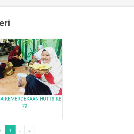
eri
A KEMERDEKAAN HUT RI KE
79
‹
1
›
»