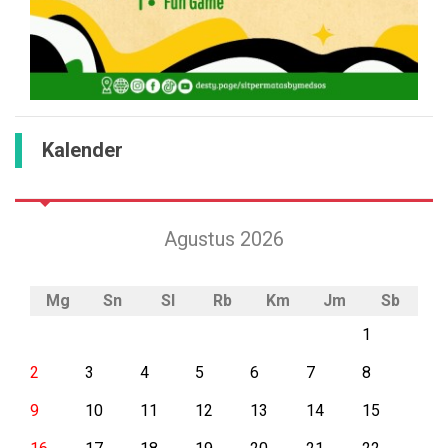
Kalender
Agustus 2026
Mg
Sn
Sl
Rb
Km
Jm
Sb
1
2
3
4
5
6
7
8
9
10
11
12
13
14
15