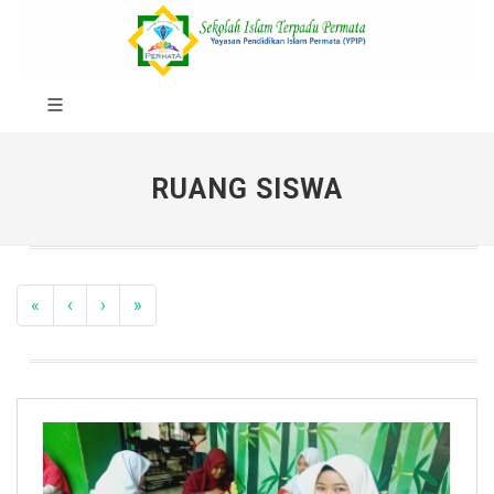
RUANG SISWA
«
‹
›
»