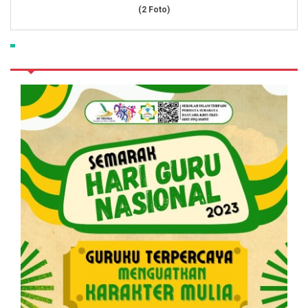
(2 Foto)