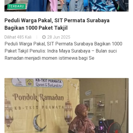
TERBARU
Peduli Warga Pakal, SIT Permata Surabaya
Bagikan 1000 Paket Takjil
Dilihat
485 Kali
28 Jun 2025
Peduli Warga Pakal, SIT Permata Surabaya Bagikan 1000
Paket Takjil Penulis: Indra Maya Surabaya – Bulan suci
Ramadan menjadi momen istimewa bagi Se