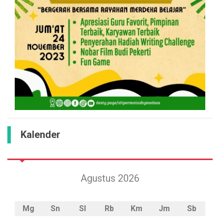
Kalender
Agustus 2026
Mg
Sn
Sl
Rb
Km
Jm
Sb