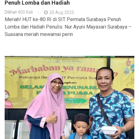
Penuh Lomba dan Hadiah
Dilihat
400 Kali
20 Aug 2025
Meriah! HUT ke-80 RI di SIT Permata Surabaya Penuh
Lomba dan Hadiah Penulis: Nur Ayuni Mayasari Surabaya –
Suasana meriah mewarnai perin