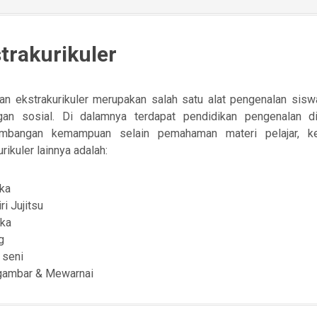
trakurikuler
an ekstrakurikuler merupakan salah satu alat pengenalan sis
gan sosial. Di dalamnya terdapat pendidikan pengenalan di
mbangan kemampuan selain pemahaman materi pelajar, ke
urikuler lainnya adalah:
uka
ri Jujitsu
ika
g
 seni
ambar & Mewarnai