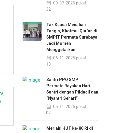
09-07-2026 pukul
11:32
Tak Kuasa Menahan
Tangis, Khotmul Qur’an di
SMPIT Permata Surabaya
Jadi Momen
Menggetarkan
06-11-2025 pukul
14:13
Santri PPQ SMPIT
Permata Rayakan Hari
Santri dengan Pildacil dan
“Nyantri Sehari”
A
06-11-2025 pukul
14:02
Meriah! HUT ke-80 RI di