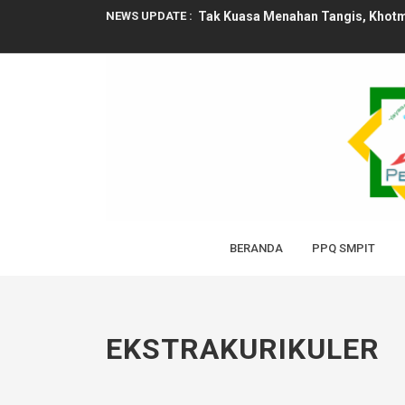
NEWS UPDATE :
Tak Kuasa Menahan Tangis, Khotmu
Santri PPQ SMPIT Permata Rayakan 
Meriah! HUT ke-80 RI di SIT Perm
Peduli Warga Pakal, SIT Permata S
Permata Berbagi, Ramadan Penuh
Sinar Cahaya Al-Quran di bulan R
SDIT Permata Kembali Cetak Rekor
BERANDA
PPQ SMPIT
Pengalaman Berharga, SIT Permata 
Sambut Ramadan, SIT Permata Gela
EKSTRAKURIKULER
Merajut Langkah Pertama: Ketika 