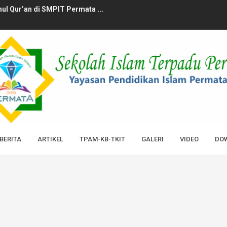
l Qur’an di SMPIT Permata ...
Hari Santri dengan Pildacil...
ata Surabaya Penuh Lomba dan...
urabaya Bagikan 1000 Paket ...
 Berkah Bersama KB-TKIT Permat...
amadan: 58 Siswa PPQ SMPIT P...
! Sekolah dengan Hafiz Terba...
BERITA
ARTIKEL
TPAM-KB-TKIT
GALERI
VIDEO
DOW
Kunjungi ke Ma’had Al-Itt...
r Parenting Jurus Jitu Manaj...
Sekolah dan Orang Tua Bertem...