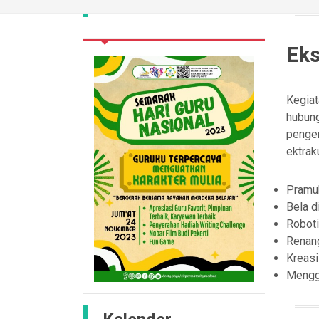
Eks
Kegiat
hubun
penge
ektrak
Pram
Bela di
Robot
Renan
Kreasi
Mengg