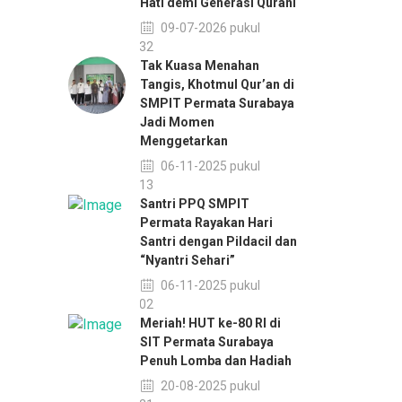
Hati demi Generasi Qurani
09-07-2026 pukul
11:32
Tak Kuasa Menahan
Tangis, Khotmul Qur’an di
SMPIT Permata Surabaya
Jadi Momen
Menggetarkan
06-11-2025 pukul
14:13
Santri PPQ SMPIT
Permata Rayakan Hari
Santri dengan Pildacil dan
“Nyantri Sehari”
06-11-2025 pukul
14:02
Meriah! HUT ke-80 RI di
SIT Permata Surabaya
Penuh Lomba dan Hadiah
20-08-2025 pukul