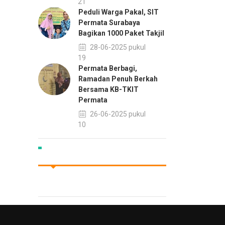
13:21
Peduli Warga Pakal, SIT
Permata Surabaya
Bagikan 1000 Paket Takjil
28-06-2025 pukul
10:19
Permata Berbagi,
Ramadan Penuh Berkah
Bersama KB-TKIT
Permata
26-06-2025 pukul
15:10