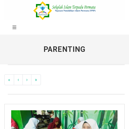
PARENTING
«
‹
›
»