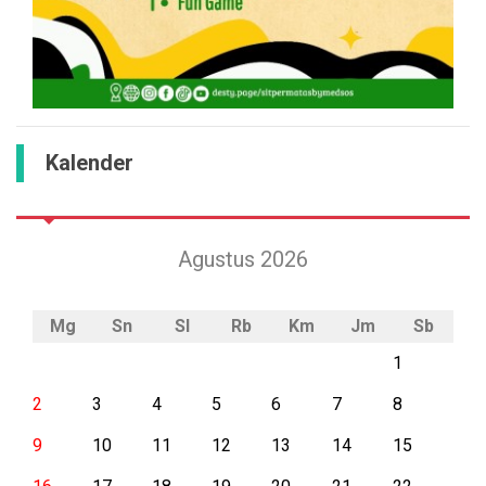
Kalender
Agustus 2026
Mg
Sn
Sl
Rb
Km
Jm
Sb
1
2
3
4
5
6
7
8
9
10
11
12
13
14
15