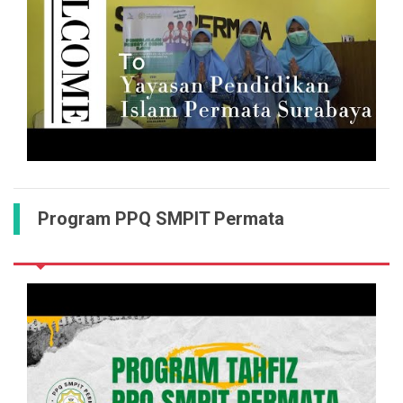
Program PPQ SMPIT Permata