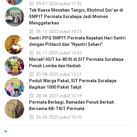
09-07-2026 pukul 11:32
Tak Kuasa Menahan Tangis, Khotmul Qur’an di
SMPIT Permata Surabaya Jadi Momen
Menggetarkan
06-11-2025 pukul 14:13
Santri PPQ SMPIT Permata Rayakan Hari Santri
dengan Pildacil dan “Nyantri Sehari”
06-11-2025 pukul 14:02
Meriah! HUT ke-80 RI di SIT Permata Surabaya
Penuh Lomba dan Hadiah
20-08-2025 pukul 13:21
Peduli Warga Pakal, SIT Permata Surabaya
Bagikan 1000 Paket Takjil
28-06-2025 pukul 10:19
Permata Berbagi, Ramadan Penuh Berkah
Bersama KB-TKIT Permata
26-06-2025 pukul 15:10