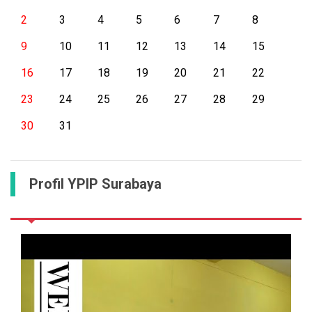
2
3
4
5
6
7
8
9
10
11
12
13
14
15
16
17
18
19
20
21
22
23
24
25
26
27
28
29
30
31
Profil YPIP Surabaya