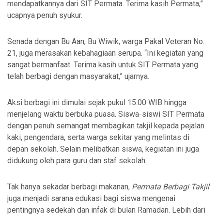
mendapatkannya dari SIT Permata. Terima kasih Permata,”
ucapnya penuh syukur.
Senada dengan Bu Aan, Bu Wiwik, warga Pakal Veteran No.
21, juga merasakan kebahagiaan serupa. “Ini kegiatan yang
sangat bermanfaat. Terima kasih untuk SIT Permata yang
telah berbagi dengan masyarakat,” ujarnya.
Aksi berbagi ini dimulai sejak pukul 15.00 WIB hingga
menjelang waktu berbuka puasa. Siswa-siswi SIT Permata
dengan penuh semangat membagikan takjil kepada pejalan
kaki, pengendara, serta warga sekitar yang melintas di
depan sekolah. Selain melibatkan siswa, kegiatan ini juga
didukung oleh para guru dan staf sekolah.
Tak hanya sekadar berbagi makanan,
Permata Berbagi Takjil
juga menjadi sarana edukasi bagi siswa mengenai
pentingnya sedekah dan infak di bulan Ramadan. Lebih dari