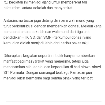
itu, kegiatan ini menjadi ajang untuk mempererat tali
silaturahmi antara sekolah dan masyarakat.
Antusiasme besar juga datang dari para wali murid yang
turut berkontribusi dengan memberikan donasi. Melalui kerja
sama erat antara sekolah dan wali murid dari tiga unit
pendidikan—TK, SD, dan SMP—terkumpul donasi yang
kemudian diolah menjadi lebih dari seribu paket takjil.
Diharapkan, kegiatan seperti ini tidak hanya memberikan
manfaat bagi masyarakat yang menerima, tetapi juga
menanamkan nilai sosial dan kepedulian di hati siswa-siswi
SIT Permata. Dengan semangat berbagi, Ramadan pun
menjadi lebih bermakna bagi semua pihak yang terlibat.