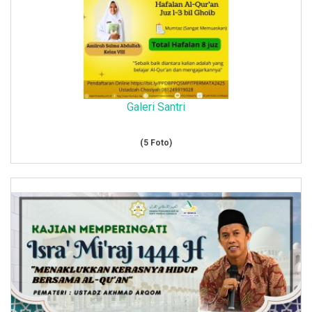
Galeri Santri
(5 Foto)