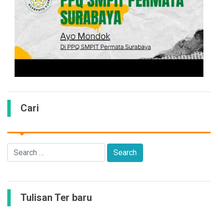
Cari
Tulisan Ter baru