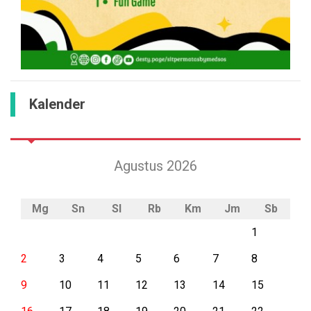
Kalender
Agustus 2026
Mg
Sn
Sl
Rb
Km
Jm
Sb
1
2
3
4
5
6
7
8
9
10
11
12
13
14
15