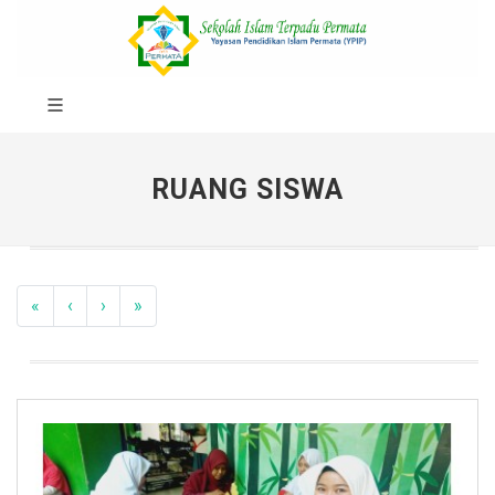
RUANG SISWA
«
‹
›
»