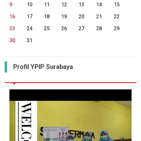
9
10
11
12
13
14
15
16
17
18
19
20
21
22
23
24
25
26
27
28
29
30
31
Profil YPIP Surabaya