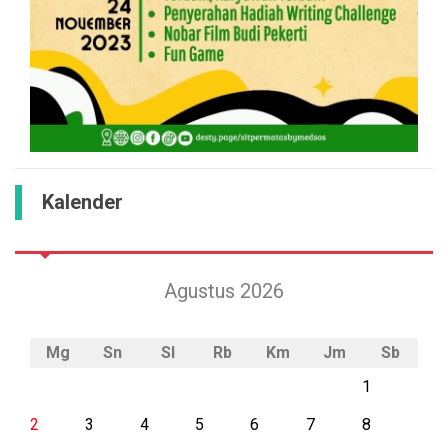
Kalender
Agustus 2026
Mg
Sn
Sl
Rb
Km
Jm
Sb
1
2
3
4
5
6
7
8