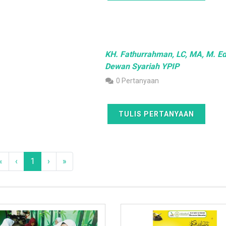
KH. Fathurrahman, LC, MA, M. Ed
Dewan Syariah YPIP
0 Pertanyaan
TULIS PERTANYAAN
«
‹
1
›
»