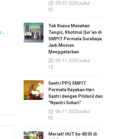
09-07-2026 pukul
11:32
Tak Kuasa Menahan
Tangis, Khotmul Qur’an di
 -
SMPIT Permata Surabaya
Jadi Momen
Menggetarkan
06-11-2025 pukul
14:13
Santri PPQ SMPIT
Permata Rayakan Hari
Santri dengan Pildacil dan
“Nyantri Sehari”
06-11-2025 pukul
14:02
Meriah! HUT ke-80 RI di