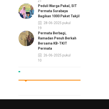
13:21
Peduli Warga Pakal, SIT
Permata Surabaya
Bagikan 1000 Paket Takjil
28-06-2025 pukul
10:19
Permata Berbagi,
Ramadan Penuh Berkah
Bersama KB-TKIT
Permata
26-06-2025 pukul
15:10