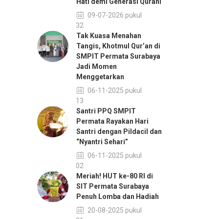
Hati demi Generasi Qurani
09-07-2026 pukul
11:32
Tak Kuasa Menahan
Tangis, Khotmul Qur’an di
SMPIT Permata Surabaya
Jadi Momen
Menggetarkan
06-11-2025 pukul
14:13
Santri PPQ SMPIT
Permata Rayakan Hari
Santri dengan Pildacil dan
“Nyantri Sehari”
06-11-2025 pukul
14:02
Meriah! HUT ke-80 RI di
SIT Permata Surabaya
Penuh Lomba dan Hadiah
20-08-2025 pukul