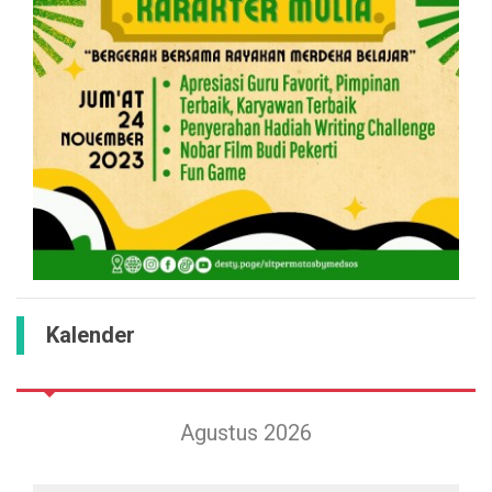
Kalender
Agustus 2026