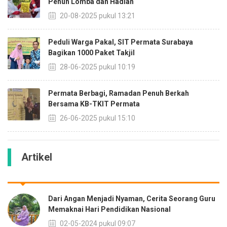
Penuh Lomba dan Hadiah
20-08-2025 pukul 13:21
Peduli Warga Pakal, SIT Permata Surabaya
Bagikan 1000 Paket Takjil
28-06-2025 pukul 10:19
Permata Berbagi, Ramadan Penuh Berkah
Bersama KB-TKIT Permata
26-06-2025 pukul 15:10
Artikel
Dari Angan Menjadi Nyaman, Cerita Seorang Guru
Memaknai Hari Pendidikan Nasional
02-05-2024 pukul 09:07