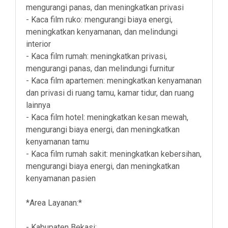
mengurangi panas, dan meningkatkan privasi
- Kaca film ruko: mengurangi biaya energi,
meningkatkan kenyamanan, dan melindungi
interior
- Kaca film rumah: meningkatkan privasi,
mengurangi panas, dan melindungi furnitur
- Kaca film apartemen: meningkatkan kenyamanan
dan privasi di ruang tamu, kamar tidur, dan ruang
lainnya
- Kaca film hotel: meningkatkan kesan mewah,
mengurangi biaya energi, dan meningkatkan
kenyamanan tamu
- Kaca film rumah sakit: meningkatkan kebersihan,
mengurangi biaya energi, dan meningkatkan
kenyamanan pasien
*Area Layanan:*
- Kabupaten Bekasi: