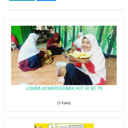
LOMBA KEMERDEKAAN HUT RI KE 79
(1 Foto)