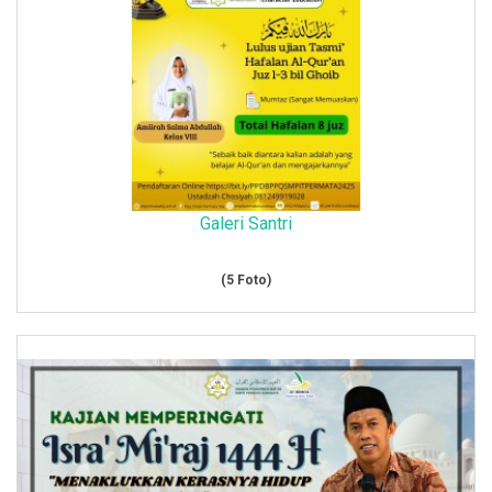
Galeri Santri
(5 Foto)