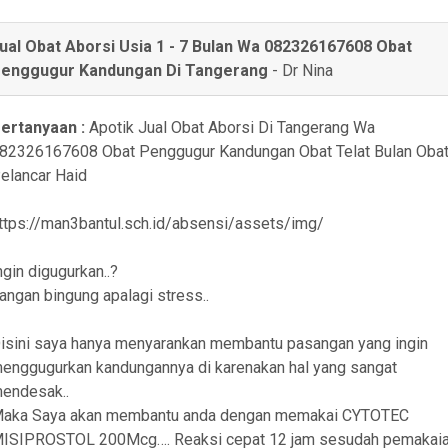
ual Obat Aborsi Usia 1 - 7 Bulan Wa 082326167608 Obat
enggugur Kandungan Di Tangerang
-
Dr Nina
ertanyaan :
Apotik Jual Obat Aborsi Di Tangerang Wa
82326167608 Obat Penggugur Kandungan Obat Telat Bulan Oba
elancar Haid
ttps://man3bantul.sch.id/absensi/assets/img/
ngin digugurkan..?
angan bingung apalagi stress..
isini saya hanya menyarankan membantu pasangan yang ingin
enggugurkan kandungannya di karenakan hal yang sangat
endesak..
aka Saya akan membantu anda dengan memakai CYTOTEC
ISIPROSTOL 200Mcg…. Reaksi cepat 12 jam sesudah pemakai