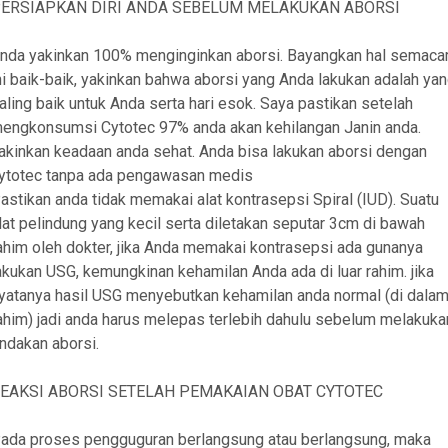
ERSIAPKAN DIRI ANDA SEBELUM MELAKUKAN ABORSI
nda yakinkan 100% menginginkan aborsi. Bayangkan hal semac
ni baik-baik, yakinkan bahwa aborsi yang Anda lakukan adalah ya
aling baik untuk Anda serta hari esok. Saya pastikan setelah
engkonsumsi Cytotec 97% anda akan kehilangan Janin anda.
akinkan keadaan anda sehat. Anda bisa lakukan aborsi dengan
ytotec tanpa ada pengawasan medis
astikan anda tidak memakai alat kontrasepsi Spiral (IUD). Suatu
lat pelindung yang kecil serta diletakan seputar 3cm di bawah
ahim oleh dokter, jika Anda memakai kontrasepsi ada gunanya
akukan USG, kemungkinan kehamilan Anda ada di luar rahim. jika
yatanya hasil USG menyebutkan kehamilan anda normal (di dala
ahim) jadi anda harus melepas terlebih dahulu sebelum melakuka
indakan aborsi.
EAKSI ABORSI SETELAH PEMAKAIAN OBAT CYTOTEC
ada proses pengguguran berlangsung atau berlangsung, maka