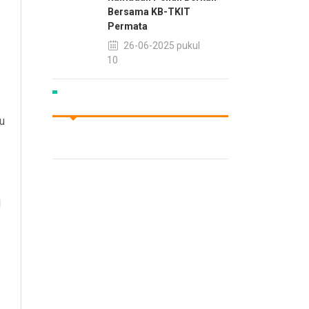
Bersama KB-TKIT
Permata
26-06-2025 pukul
15:10
u
I