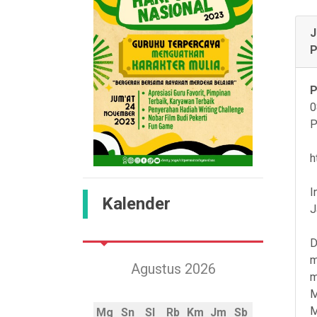
J
P
P
0
P
h
I
Kalender
J
D
m
Agustus 2026
m
M
M
Mg
Sn
Sl
Rb
Km
Jm
Sb