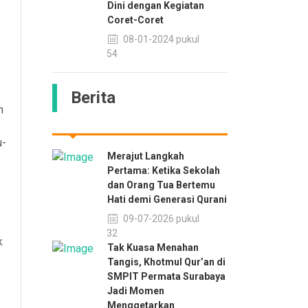
Dini dengan Kegiatan
Coret-Coret
08-01-2024 pukul
13:54
Berita
n
u-
Merajut Langkah
Pertama: Ketika Sekolah
dan Orang Tua Bertemu
Hati demi Generasi Qurani
09-07-2026 pukul
11:32
k
Tak Kuasa Menahan
Tangis, Khotmul Qur’an di
SMPIT Permata Surabaya
Jadi Momen
Menggetarkan