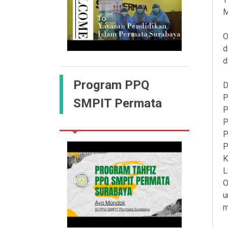
M
O
d
d
Program PPQ
D
P
SMPIT Permata
P
P
P
P
K
L
O
u
m