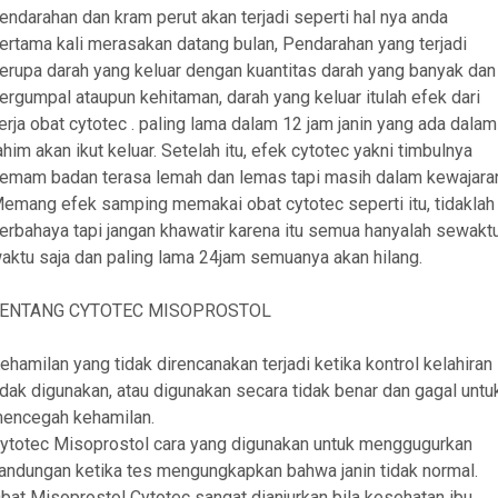
endarahan dan kram perut akan terjadi seperti hal nya anda
ertama kali merasakan datang bulan, Pendarahan yang terjadi
erupa darah yang keluar dengan kuantitas darah yang banyak dan
ergumpal ataupun kehitaman, darah yang keluar itulah efek dari
erja obat cytotec . paling lama dalam 12 jam janin yang ada dalam
ahim akan ikut keluar. Setelah itu, efek cytotec yakni timbulnya
emam badan terasa lemah dan lemas tapi masih dalam kewajara
emang efek samping memakai obat cytotec seperti itu, tidaklah
erbahaya tapi jangan khawatir karena itu semua hanyalah sewakt
aktu saja dan paling lama 24jam semuanya akan hilang.
ENTANG CYTOTEC MISOPROSTOL
ehamilan yang tidak direncanakan terjadi ketika kontrol kelahiran
idak digunakan, atau digunakan secara tidak benar dan gagal untu
encegah kehamilan.
ytotec Misoprostol cara yang digunakan untuk menggugurkan
andungan ketika tes mengungkapkan bahwa janin tidak normal.
bat Misoprostol Cytotec sangat dianjurkan bila kesehatan ibu