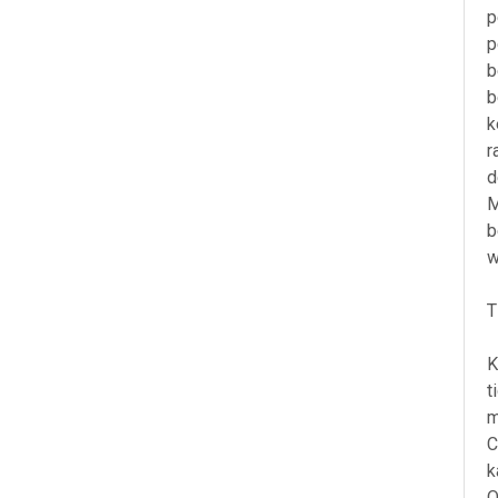
p
p
b
b
k
r
d
M
b
w
T
K
t
m
C
k
O