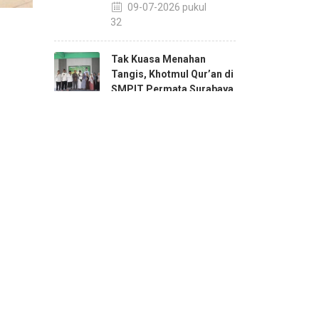
09-07-2026 pukul
11:32
Tak Kuasa Menahan
Tangis, Khotmul Qur’an di
SMPIT Permata Surabaya
Jadi Momen
Menggetarkan
unya
06-11-2025 pukul
i.
14:13
g
Santri PPQ SMPIT
daftar
Permata Rayakan Hari
Santri dengan Pildacil dan
“Nyantri Sehari”
06-11-2025 pukul
14:02
Meriah! HUT ke-80 RI di