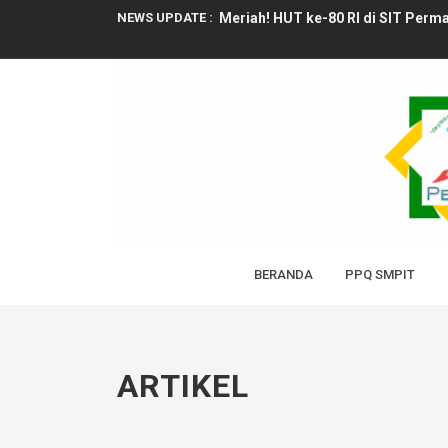
NEWS UPDATE :
Meriah! HUT ke-80 RI di SIT Perm
Peduli Warga Pakal, SIT Permata S
Permata Berbagi, Ramadan Penuh
Sinar Cahaya Al-Quran di bulan R
SDIT Permata Kembali Cetak Rekor
Pengalaman Berharga, SIT Permata 
Sambut Ramadan, SIT Permata Gela
BERANDA
PPQ SMPIT
Merajut Langkah Pertama: Ketika 
Tak Kuasa Menahan Tangis, Khotmu
ARTIKEL
Santri PPQ SMPIT Permata Rayakan 