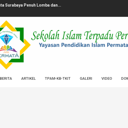
ata Surabaya Penuh Lomba dan...
urabaya Bagikan 1000 Paket ...
 Berkah Bersama KB-TKIT Permat...
amadan: 58 Siswa PPQ SMPIT P...
! Sekolah dengan Hafiz Terba...
Kunjungi ke Ma’had Al-Itt...
r Parenting Jurus Jitu Manaj...
BERITA
ARTIKEL
TPAM-KB-TKIT
GALERI
VIDEO
DOW
Sekolah dan Orang Tua Bertem...
l Qur’an di SMPIT Permata ...
Hari Santri dengan Pildacil...