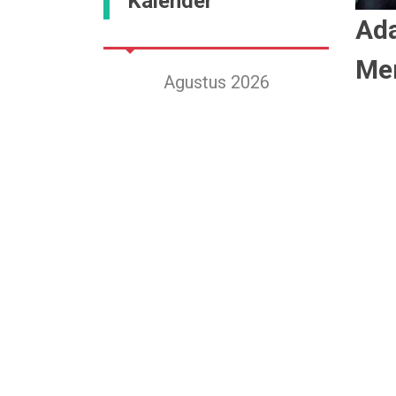
Kalender
Ada
Me
Agustus 2026
Ini ada
Mg
Sn
Sl
Rb
Km
Jm
Sb
Memba
1
sejuml
kegema
2
3
4
5
6
7
8
Presid
setiap
9
10
11
12
13
14
15
Clinto
16
17
18
19
20
21
22
bacaan
23
24
25
26
27
28
29
30
31