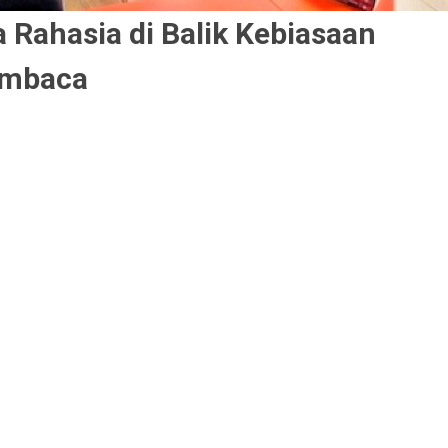
 Rahasia di Balik Kebiasaan
mbaca
lah contoh artikel.
ca tak hanya menjadi cara untuk menambah pengetahuan. Ada
ah rahasia di balik kebiasaan ini. Sejumlah tokoh dunia dikenal p
ran rutin membaca, bahkan di setiap pagi sembari meminum kop
en Amerika Serikat, Barrack Obama, adalah salah satu tokoh yan
 pagi rutin membaca media massa utama. Pendahulu Obama, Bill
n, juga diketahui suka membaca novel. Karya Ralph Ellison masuk 
 favoritnya.