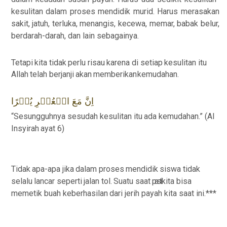
kesulitan dalam proses mendidik murid. Harus merasakan
sakit,
jatuh,
terluka,
menangis, kecewa,
memar,
babak belur,
berdarah-darah,
dan lain
sebagainya.
Tetapi
kita
tidak
perlu
risau
karena
di setiap
kesulitan
itu
Allah
telah
berjanji
akan
memberikan
kemudahan.
اِنَّ مَعَ الۡعُسۡرِ يُسۡرًا
“Sesungguhnya
sesudah kesulitan itu
ada
kemudahan.”
(Al
Insyirah
ayat
6)
Tidak
apa-apa
jika
dalam
proses
mendidik
siswa
tidak
selalu
lancar
seperti
jalan
tol.
Suatu
saat
pasti
kita
bisa
memetik buah
keberhasilan
dari jerih payah
kita
saat
ini.***