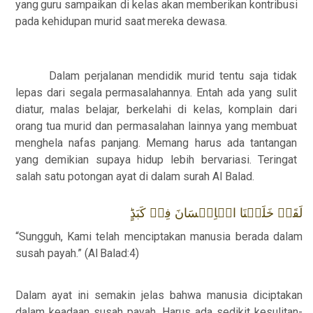
yang
guru
sampaikan
di
kelas
akan memberikan
kontribusi
pada
kehidupan murid
saat
mereka dewasa.
Dalam perjalanan mendidik murid tentu saja tidak
lepas dari segala permasalahannya.
Entah ada yang sulit
diatur, malas belajar, berkelahi di kelas, komplain dari
orang tua murid
dan
permasalahan
lainnya
yang
membuat
menghela
nafas
panjang.
Memang
harus
ada
tantangan
yang demikian supaya hidup lebih bervariasi. Teringat
salah satu potongan ayat di
dalam surah Al Balad.
لَقَدۡ خَلَقۡنَا الۡاِنۡسَانَ فِىۡ كَبَدٍؕ
“Sungguh,
Kami
telah
menciptakan
manusia
berada
dalam
susah
payah.” (Al
Balad:4)
Da
lam ayat ini semakin jelas bahwa manusia diciptakan
dalam keadaan susah payah.
Harus ada sedikit kesulitan-